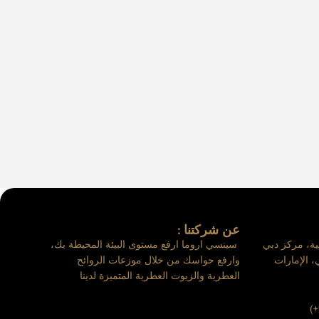
عن شركتنا :
لية، مركز دبي
سينسي اروما ارفع مستوى البيئة المحيطة بك،
، الإمارات
وارفع حواسك من خلال موزعات الروائح
العطرية والزيوت العطرية المتميزة لدينا