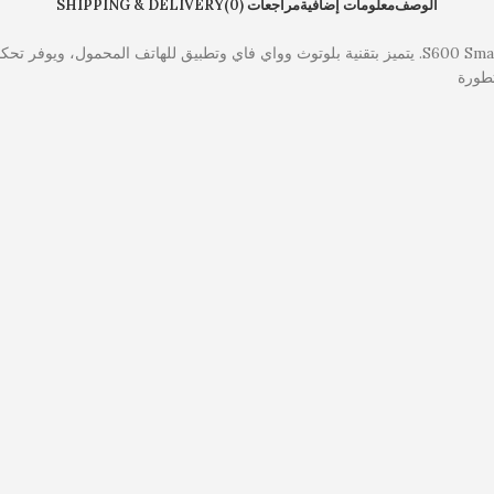
الوصف
معلومات إضافية
مراجعات (0)
SHIPPING & DELIVERY
ادخل إلى مستقبل العطور مع معطر الأجواء S600 Smart Aroma Diffuser. يتميز بتقنية بلوتوث وواي فاي 
تطورة