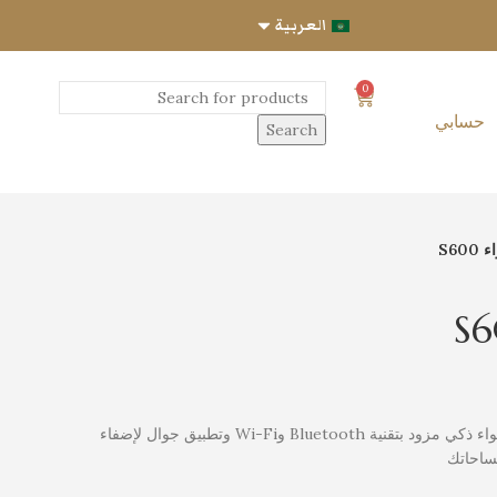
العربية
0
حسابي
Search
S60
اكتشف المستقبل مع S600 – معطر أجواء ذكي مزود بتقنية Bluetooth وWi-Fi وتطبيق جوال لإضفاء
ساحاتك