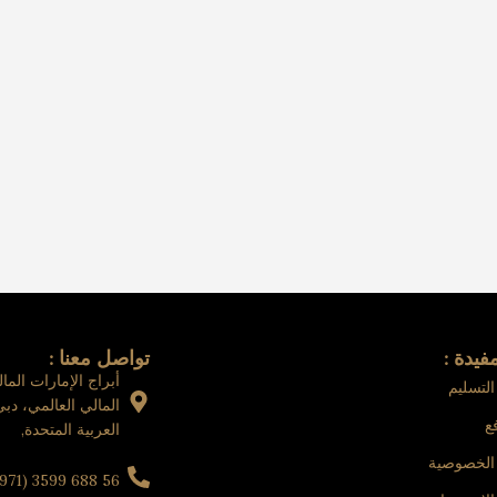
فيدة :
تواصل معنا :
أبراج الإمارات الما
لتسليم
المالي العالمي، دبي
فع
العربية المتحدة,
الخصوصية
56 688 3599 (971+)