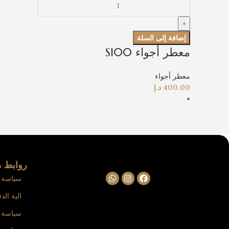
إضافة إلى السلة
معطر أجواء S100
معطر أجواء
400.00
د.إ
روابط م
سياسة ا
الية الد
سياسة 