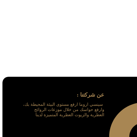
عن شركتنا :
سينسي اروما ارفع مستوى البيئة المحيطة بك،
وارفع حواسك من خلال موزعات الروائح
العطرية والزيوت العطرية المتميزة لدينا