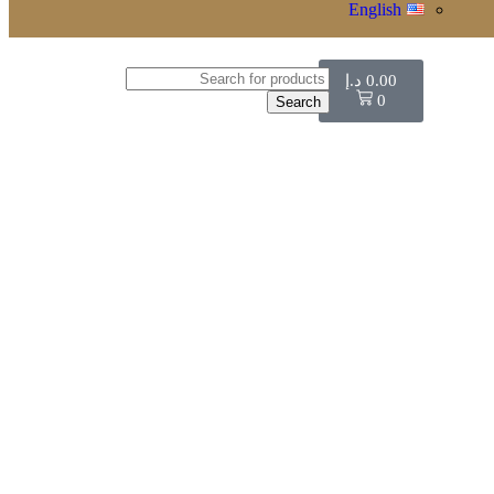
English
0.00
د.إ
0
Search