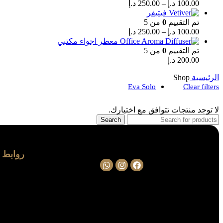
100.00
د.إ
–
250.00
د.إ
فيتيفر
تم التقييم
0
من 5
100.00
د.إ
–
250.00
د.إ
معطر اجواء مكتبي
تم التقييم
0
من 5
200.00
د.إ
الرئيسية
Shop
Eva Solo
Clear filters
لا توجد منتجات تتوافق مع اختيارك.
Search
روابط م