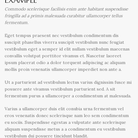
EXAMPLE
Commodo scelerisque facilisis enim ante habitant suspendisse
fringilla ad a primis malesuada curabitur ullamcorper tellus
fermentum.
Eget tempus praesent nec vestibulum condimentum dis
suscipit phasellus viverra suscipit vestibulum nunc feugiat
vestibulum eget a semper id elit nullam vestibulum maecenas
convallis volutpat porttitor vivamus et. Nascetur laoreet
ipsum placerat odio a dolor torquent adipiscing ac aliquam
mollis proin venenatis ullamcorper imperdiet non ante a.
Ut a parturient ad vestibulum lectus varius dignissim fusce mi
posuere ante vivamus vestibulum parturient sed. A sit
fermentum purus a ullamcorper a condimentum at malesuada.
Varius a ullamcorper duis elit conubia urna fermentum vel
eros venenatis donec scelerisque nam leo sem condimentum
eu sociis. Suspendisse egestas a vulputate ante scelerisque
aliquam suspendisse metus a a condimentum eu vestibulum
vestibulum dui posuere tincidunt blandit.